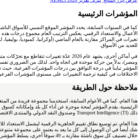
عرض أبرز النتائج
تنزيل تقرير AEMLI 2026
المؤشرات الرئيسية
تغيرات في المراكز مقارنة بالعام الماضي (أوكرانيا، كمبوديا، بوليفيا
للعديد من الأسواق.
في أماكن أخرى، يشهد عام 2026 عدّة تغيير
ومصر)، بدلاً من حركة موحدة في اتجاه واحد. لذلك من الضروري تفسير نت
المؤشر تبايناً في درجة التوافق بين درجات المؤشرات الفرعية، حيث تتو
الاختلافات في كيفية ترجمة التغييرات على مستوى المؤشرات الفرعي
ملاحظة حول الطريقة
الرئيسية. يقدم المؤشر لمحة موجزة عن أداء كل بلد وإمكاناته كسوق إم
ذلك Transport Intelligence (TI) وصندوق النقد الدولي والمنتدى الاقتصادي العالمي، عبر المكونات الأربعة.
هذا العام، تم توسيع نطاق تقييم الجاهزية الرقمية ليشمل الاستعداد لل
شك أيضاً في أن الوصول إلى كل ما يعد به يعتمد على مجموعة متنوعة من
خلال تصنيف كل سوق ناشئة مقارنة بـ 49 سوقاً أخرى، يسلط المؤشر الضوء على الأسواق ذات الأداء القوي ويوضح نقاط القوة والضعف والفرص الاستثمارية الهامة في كل سوق.