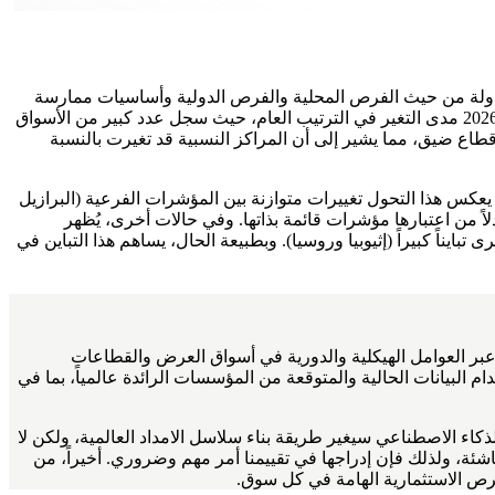
ي السنوات السابقة، يحدد المؤشر الموقع النسبي للأسواق الناشئة باستخدام نفس الهيكل المكون من أربعة عناصر، حيث يتم تقييم 50 دولة من حيث الفرص المحلية والفرص الدولية وأساسيات ممارسة
الأعمال والاستعداد الرقمي. يعكس الترتيب العام مجموع درجات هذه المكونات ضمن مجموعة بيانات عام 2026. ومن الجدير بالذكر في عام 2026 مدى التغير في الترتيب العام، حيث سجل عدد كبير من الأسواق
ي قطاع ضيق، مما يشير إلى أن المراكز النسبية قد تغيرت بالنسبة
ل المثال - يعكس هذا التحول تغييرات متوازنة بين المؤشرات الفرعية (البرازيل
اً من اعتبارها مؤشرات قائمة بذاتها. وفي حالات أخرى، يُظهر
ناً كبيراً (إثيوبيا وروسيا). وبطبيعة الحال، يساهم هذا التباين في
، استخدمنا مجموعة فريدة من المتغيرات لقياس الأداء الحالي والقصير والمتوسط الأجل لـ 50 سوقاً ناشئة عبر العوامل الهيكلية والدورية في أسواق العرض والقطاعات
 البيانات الحالية والمتوقعة من المؤسسات الرائدة عالمياً، بما في
لذكاء الاصطناعي سيغير طريقة بناء سلاسل الامداد العالمية، ولكن لا
اشئة، ولذلك فإن إدراجها في تقييمنا أمر مهم وضروري. أخيراً، من