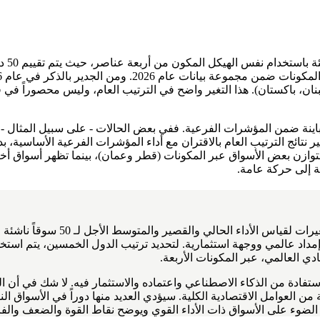
كما ف
، لبنان، باكستان). هذا التغير واضح في الترتيب العام، وليس محصوراً ف
ات تتقاطع مع تحرّكات متباينة ضمن المؤشرات الفرعية. ففي بعض الحالات - على سبي
ائج الترتيب العام بالاقتران مع أداء المؤشرات الفرعية الأساسية، بدل
ازن بعض الأسواق عبر المكونات (قطر وعمان)، بينما تظهر أسواق أخرى تباي
ة إلى حركة عامة.
هذا العام، كما في الأعوام السابقة
داد عالمي ووجهة استثمارية. لتحديد ترتيب الدول الخمسين، يتم استخدام
استفادة من الذكاء الاصطناعي واعتماده والاستثمار فيه. لا شك في أن ا
 العوامل الاقتصادية الكلية. سيؤدي العديد منها دوراً في الأسواق الن