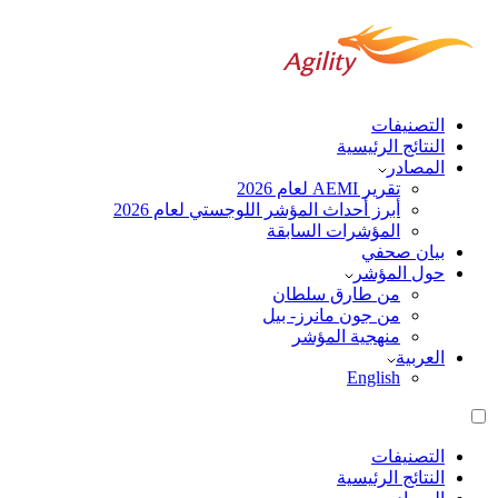
التصنيفات
النتائج الرئيسية
المصادر
تقرير AEMI لعام 2026
أبرز أحداث المؤشر اللوجستي لعام 2026
المؤشرات السابقة
بيان صحفي
حول المؤشر
من طارق سلطان
من جون مانرز- بيل
منهجية المؤشر
العربية‏
English
التصنيفات
النتائج الرئيسية