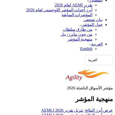
المصادر
تقرير AEMI لعام 2026
أبرز أحداث المؤشر اللوجستي لعام 2026
المؤشرات السابقة
بيان صحفي
حول المؤشر
من طارق سلطان
من جون مانرز- بيل
منهجية المؤشر
العربية‏
English
العربية‏
مؤشر الأسواق الناشئة 2026
منهجية المؤشر
عرض أبرز النتائج
تنزيل تقرير AEMLI 2026