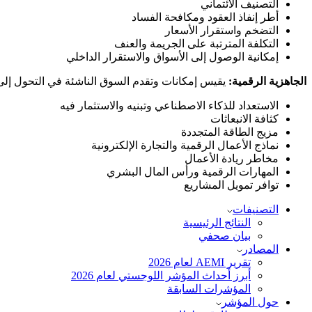
التصنيف الائتماني
أطر إنفاذ العقود ومكافحة الفساد
التضخم واستقرار الأسعار
التكلفة المترتبة على الجريمة والعنف
إمكانية الوصول إلى الأسواق والاستقرار الداخلي
الجاهزية الرقمية:
يقيس إمكانات وتقدم السوق الناشئة في التحول إلى 
الاستعداد للذكاء الاصطناعي وتبنيه والاستثمار فيه
كثافة الانبعاثات
مزيج الطاقة المتجددة
نماذج الأعمال الرقمية والتجارة الإلكترونية
مخاطر ريادة الأعمال
المهارات الرقمية ورأس المال البشري
توافر تمويل المشاريع
التصنيفات
النتائج الرئيسية
بيان صحفي
المصادر
تقرير AEMI لعام 2026
أبرز أحداث المؤشر اللوجستي لعام 2026
المؤشرات السابقة
حول المؤشر